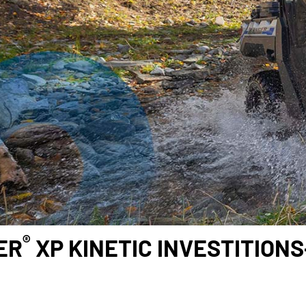
®
ER
XP KINETIC INVESTITION