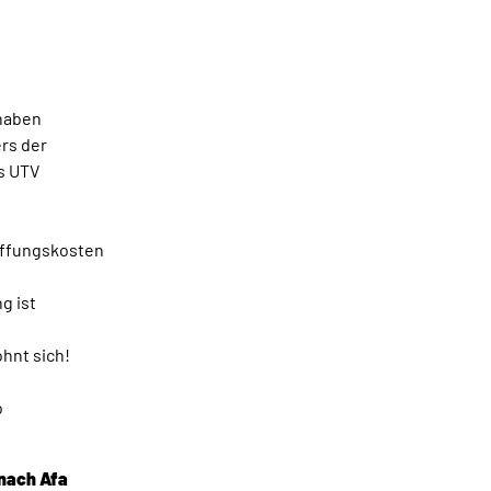
haben
rs der
s UTV
affungskosten
g ist
ohnt sich!
o
nach Afa