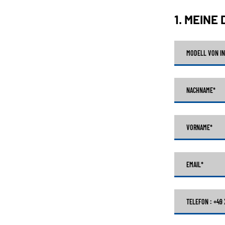
1. MEINE
MODELL VON I
NACHNAME
*
VORNAME
*
EMAIL
*
TELEFON : +49 