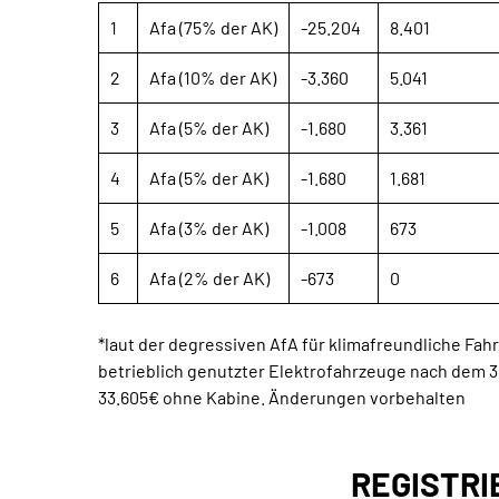
1
Afa (75% der AK)
-25.204
8.401
2
Afa (10% der AK)
-3.360
5.041
3
Afa (5% der AK)
-1.680
3.361
4
Afa (5% der AK)
-1.680
1.681
5
Afa (3% der AK)
-1.008
673
6
Afa (2% der AK)
-673
0
*laut der degressiven AfA für klimafreundliche Fah
betrieblich genutzter Elektrofahrzeuge nach dem 3
33.605€ ohne Kabine. Änderungen vorbehalten
REGISTRI