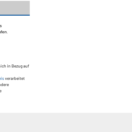
s
ufen.
ich in Bezug auf
eis
verarbeitet
ndere
e