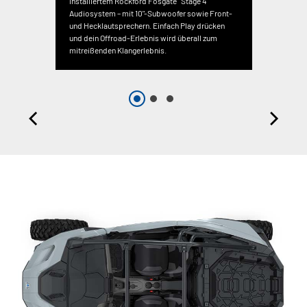
installiertem Rockford Fosgate
Stage 4
Audiosystem – mit 10"-Subwoofer sowie Front-
und Hecklautsprechern. Einfach Play drücken
und dein Offroad-Erlebnis wird überall zum
mitreißenden Klangerlebnis.