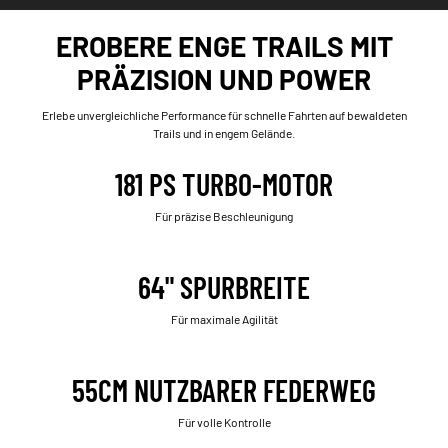
EROBERE ENGE TRAILS MIT
PRÄZISION UND POWER
Erlebe unvergleichliche Performance für schnelle Fahrten auf bewaldeten
Trails und in engem Gelände.
181 PS TURBO-MOTOR
Für präzise Beschleunigung
64" SPURBREITE
Für maximale Agilität
55CM NUTZBARER FEDERWEG
Für volle Kontrolle