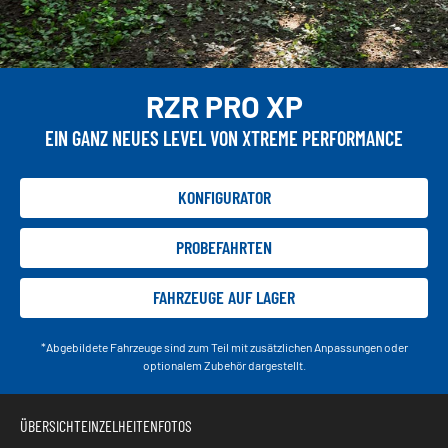
RZR PRO XP
EIN GANZ NEUES LEVEL VON XTREME PERFORMANCE
KONFIGURATOR
PROBEFAHRTEN
FAHRZEUGE AUF LAGER
*Abgebildete Fahrzeuge sind zum Teil mit zusätzlichen Anpassungen oder
optionalem Zubehör dargestellt.
ÜBERSICHT
EINZELHEITEN
FOTOS